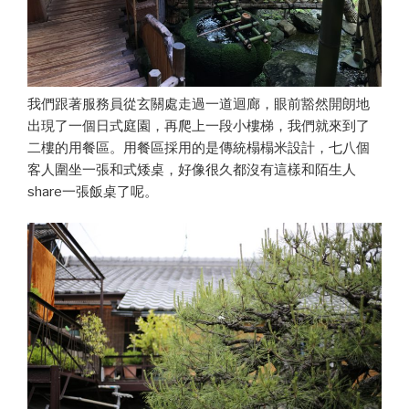
我們跟著服務員從玄關處走過一道迴廊，眼前豁然開朗地
出現了一個日式庭園，再爬上一段小樓梯，我們就來到了
二樓的用餐區。用餐區採用的是傳統榻榻米設計，七八個
客人圍坐一張和式矮桌，好像很久都沒有這樣和陌生人
share一張飯桌了呢。