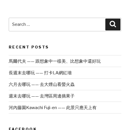
Search
Searc
for:
RECENT POSTS
馬爾代夫 —— 跟想象中一樣美、比想象中還好玩
長週末去哪玩 —— 打卡LA網紅墻
六月去哪玩 —— 去大煙山看螢火蟲
週末去哪玩 —— 去灣區周邊摘果子
河內藤園Kawachi Fuji-en —— 此景只應天上有
FACEBOOK