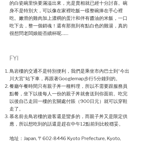
的白瓷碗里快要滿溢出來，光是賣相就已經十分討喜。碗
身不是特別大，可以像在家裡吃飯一樣整碗捧在手心裡
吃。嫩滑的雞肉加上濃稠的蛋汁和伴有醬油的米飯，一口
吃下去，整一個銷魂！還有那熬到有點白色的雞湯，真的
很想問老闆娘能否續杯呢……
FYI
鳥岩樓的交通不是特別便利，我們是乘坐市內巴士到“今出
川大宮”站下車，再跟著Googlemap步行5分鐘到的。
餐廳午餐時間只有親子丼一種料理，所以不需要跟服務員
點餐，坐下以後每人一份的親子丼就會送到你面前。吃完
以後自己走回一樓的玄關處付賬（900日元）就可以穿鞋
走了。
慕名前去鳥岩樓的遊客還是蠻多的，而親子丼又是限定供
應，所以想吃到的話還是趕在中午12點前到比較穩妥。
地址：Japan, 〒602-8446 Kyoto Prefecture, Kyoto,