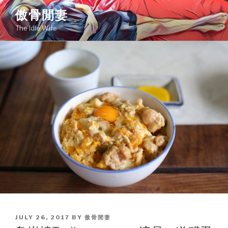
Skip
傲骨閒妻
to
The Idle Wife
content
POSTED
JULY 26, 2017
BY
傲骨閒妻
ON