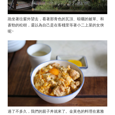
跪坐著往窗外望去，看著那青色的瓦頂、晾曬的被單、和
蒼勁的松樹，還以為自己是在客棧里等著小二上菜的女俠
呢~
過了不多久，我們的親子丼就來了。金黃色的料理在素雅