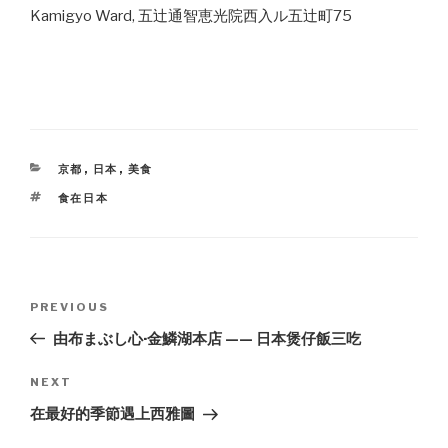
Kamigyo Ward, 五辻通智恵光院西入ル五辻町75
CATEGORIES
京都
,
日本
,
美食
TAGS
食在日本
Post
PREVIOUS
Previous
navigation
Post
由布まぶし心·金鱗湖本店 —— 日本煲仔飯三吃
NEXT
Next
Post
在最好的季節遇上西雅圖