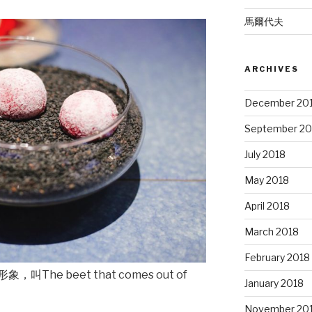
馬爾代夫
ARCHIVES
December 20
September 20
July 2018
May 2018
April 2018
March 2018
February 2018
e beet that comes out of
January 2018
November 20