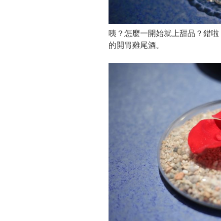
咦？怎麼一開始就上甜品？錯啦
的開胃雞尾酒。