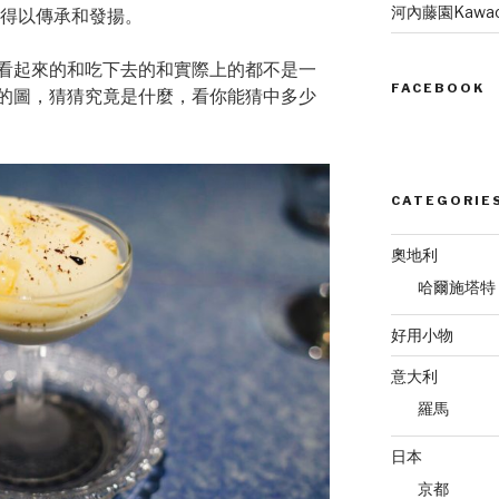
河內藤園Kawach
手法得以傳承和發揚。
看起來的和吃下去的和實際上的都不是一
FACEBOOK
的圖，猜猜究竟是什麼，看你能猜中多少
CATEGORIE
奧地利
哈爾施塔特
好用小物
意大利
羅馬
日本
京都