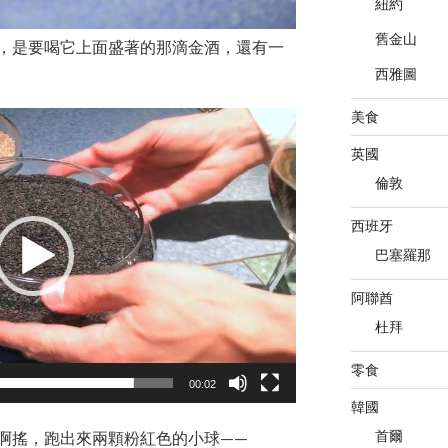
紐約
舊金山
，是要喝它上面盛著的那滴金酒，還有一
西雅圖
美食
英國
倫敦
西班牙
巴塞羅那
阿聯酋
杜拜
零食
00:02
韓國
首爾
啊搖，跑出來兩顆粉紅色的小球——