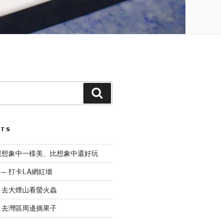
Search
STS
 跟想象中一樣美、比想象中還好玩
— 打卡LA網紅墻
— 去大煙山看螢火蟲
— 去灣區周邊摘果子