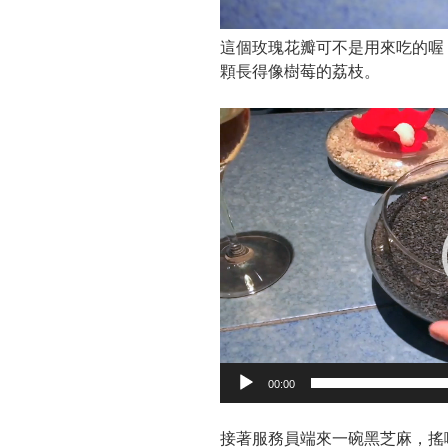
這個玫瑰花瓣可不是用來吃的喔
顆長得像樹莓的荔枝。
Video
Player
00:00
接著服務員端來一碗黑芝麻，搖