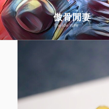
Skip
to
傲骨閒妻
content
The Idle Wife