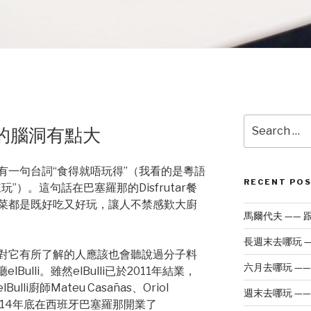
Search
 大廚的腦洞有點大
for:
有一句台詞“食得就唔玩得”（我看的是粵語
RECENT PO
”）。這句話在巴塞羅那的Disfrutar餐
菜都是既好吃又好玩，讓人不禁感歎大廚
馬爾代夫 ——
長週末去哪玩 —
對它有所了解的人應該也會聽說過分子料
六月去哪玩 —
elBulli。雖然elBulli已於2011年結業，
ulli廚師Mateu Casañas、Oriol
週末去哪玩 —
uch於2014年底在西班牙巴塞羅那開業了