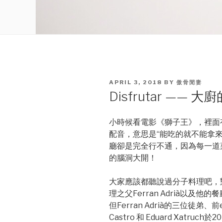
POSTED
APRIL 3, 2018
BY
傲骨閒妻
ON
Disfrutar ——
小時候看電影《獅子王》，裡面
配音，意思是“能吃的就不能拿來玩
廳卻是完全行不通，因為每一道
的腦洞大開！
大家應該都聽說過分子料理吧，
理之父Ferran Adrià以及他的餐廳
但Ferran Adrià的三位徒弟、前elB
Castro 和 Eduard Xatr