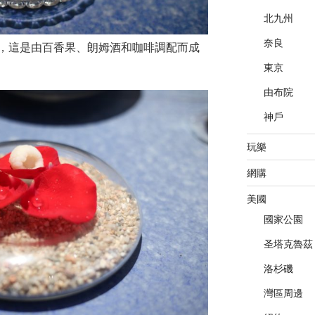
北九州
奈良
，這是由百香果、朗姆酒和咖啡調配而成
東京
由布院
神戶
玩樂
網購
美國
國家公園
圣塔克魯茲
洛杉磯
灣區周邊