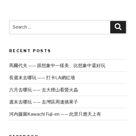
London
——
吃
的
Search
Searc
不
for:
是
下
RECENT POSTS
午
茶，
馬爾代夫 —— 跟想象中一樣美、比想象中還好玩
而
是
長週末去哪玩 —— 打卡LA網紅墻
藝
術
六月去哪玩 —— 去大煙山看螢火蟲
品”
週末去哪玩 —— 去灣區周邊摘果子
河內藤園Kawachi Fuji-en —— 此景只應天上有