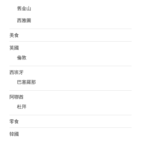
舊金山
西雅圖
美食
英國
倫敦
西班牙
巴塞羅那
阿聯酋
杜拜
零食
韓國