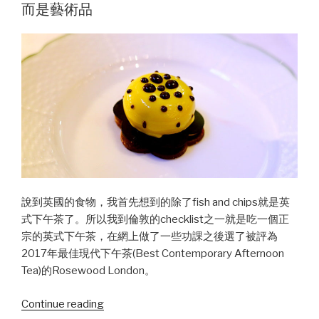
每
而是藝術品
一
道
菜
都
極
好
吃
的
米
其
林
說到英國的食物，我首先想到的除了fish and chips就是英
餐
式下午茶了。所以我到倫敦的checklist之一就是吃一個正
廳”
宗的英式下午茶，在網上做了一些功課之後選了被評為
2017年最佳現代下午茶(Best Contemporary Afternoon
Tea)的Rosewood London。
Continue reading
“Rosewood