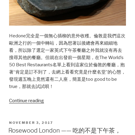
Hedone完全是一個無心插柳的意外收穫。倫敦是我們這次
歐洲之行的一個中轉站，因為想著以後總會再來細細地
看，所以除了選定一家英式下午茶餐廳之外我就沒有再去
搜尋其他的餐廳。但就在出發前一個星期，在The World’s
50 Best Restaurants名單上看到這家位於倫敦的餐廳，抱
著“肯定是訂不到了，去網上看看究竟是什麼名堂”的心態，
發現週五晚上竟然還有二人座，簡直是too good to be
true，那就去試試唄！
Continue reading
“Hedone
——
少
有
POSTED
NOVEMBER 3, 2017
ON
的
Rosewood London —— 吃的不是下午茶，